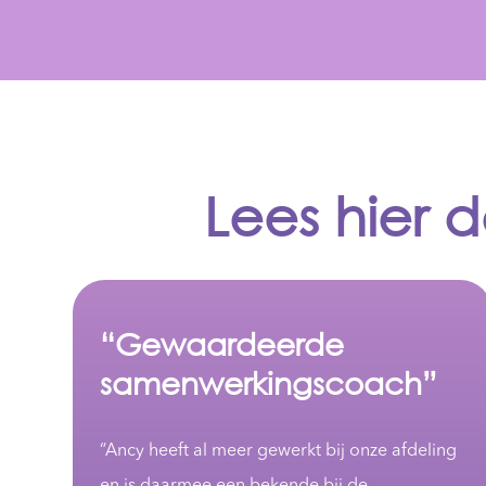
Lees hier 
“Waardevolle
trainingsdag met eye-
openers”
ng