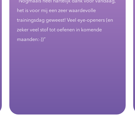
voordeel gehad dat ik dat zowel als
deelnemer en als “opdrachtgever” heb
mogen ervaren. Als ik in de toekomst een
training nodig heb voor wat dan ook ben jij
de eerste waar ik aan zal denken”