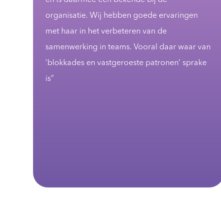
“Nogmaals heel hartelijk dank voor vandaag,
het is voor mij een zeer waardevolle
trainingsdag geweest! Veel eye-openers (en
an
zeker veel stof tot oefenen in komende
e
maanden:-))”