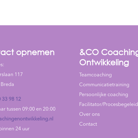
tact opnemen
&CO Coachin
Ontwikkeling
s:
rslaan 117
Teamcoaching
 Breda
Communicatietraining
Persoonlijke coaching
 33 98 12
Facilitator/Procesbegelei
ar tussen 09:00 en 20:00
Over ons
achingenontwikkeling.nl
Contact
binnen 24 uur