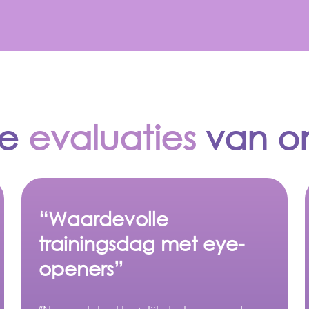
de
evaluaties
van on
"Geweldige trainer met
brede ervaring"
“Ik heb ontzettend fijn met jou samengewerkt
en vind je een geweldige trainer! Ik heb het