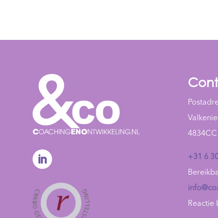
Con
Postadre
Valkenie
4834CC
+31 6 30
Bereikba
info@co
Reactie 