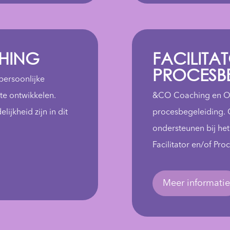
HING
FACILITAT
PROCESB
persoonlijke
te ontwikkelen.
&CO Coaching en Ontw
jkheid zijn in dit
procesbegeleiding. 
ondersteunen bij het
Facilitator en/of Pr
Meer informati